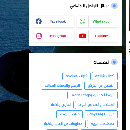
وسائل التواصل الاجتماعي
Facebook
Whatsapp
Instagram
Youtube
التصنيفات
أخطاء شائعة
أدوات مساعدة
التخلص من الكرش
الرجيم والحميات الغذائية
اليوجا الهوائية (Aerial Yoga)
تطبيقات وكتب عن اليوجا
تمارين رياضية
فينياسا (Vinyasa)
ماهى اليوجا؟
مصطلحات اليوجا
معلومات عن ألعاب رياضية