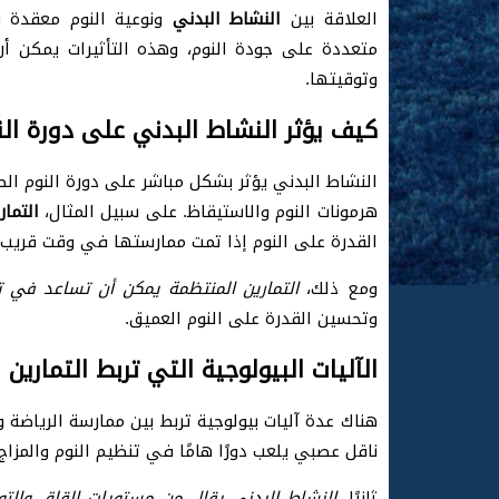
العلاقة بين
النشاط البدني
ونوعية النوم معقدة و
متعددة على جودة النوم، وهذه التأثيرات يمكن أن
وتوقيتها.
كيف يؤثر النشاط البدني على دورة الن
النشاط البدني يؤثر بشكل مباشر على دورة النوم الط
هرمونات النوم والاستيقاظ. على سبيل المثال،
التمار
القدرة على النوم إذا تمت ممارستها في وقت قريب ج
ومع ذلك،
التمارين المنتظمة يمكن أن تساعد في 
وتحسين القدرة على النوم العميق.
الآليات البيولوجية التي تربط التمارين 
هناك عدة آليات بيولوجية تربط بين ممارسة الرياضة وا
ناقل عصبي يلعب دورًا هامًا في تنظيم النوم والمزاج.
ثانيًا،
النشاط البدني يقلل من مستويات القلق والتوت