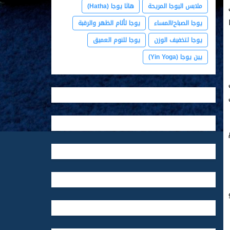
ملابس اليوجا المريحة
هاثا يوجا (Hatha)
يوجا الصباح/المساء
يوجا لألام الظهر والرقبة
يوجا لتخفيف الوزن
يوجا للنوم العميق
يين يوجا (Yin Yoga)