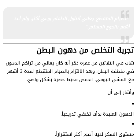
"الصيام المتقطع جعلني أتناول الطعام بوعي أكثر، ولم أعد
أشعر بالجوع المستمر."
تجربة التخلص من دهون البطن
شاب في الثلاثين من عمره ذكر أنه كان يعاني من تراكم الدهون
في منطقة البطن، وبعد الالتزام بالصيام المتقطع لمدة 3 أشهر
مع المشي اليومي، انخفض محيط خصره بشكل واضح.
وأشار إلى أن:
الدهون العنيدة بدأت تختفي تدريجياً.
مستوى السكر لديه أصبح أكثر استقراراً.