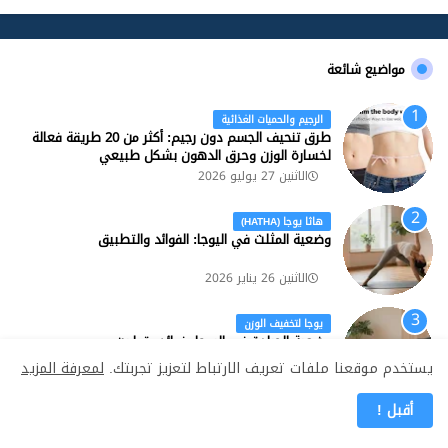
مواضيع شائعة
الرجيم والحميات الغذائية
طرق تنحيف الجسم دون رجيم: أكثر من 20 طريقة فعالة
لخسارة الوزن وحرق الدهون بشكل طبيعي
الاثنين 27 يوليو 2026
هاثا يوجا (HATHA)
وضعية المثلث في اليوجا: الفوائد والتطبيق
الاثنين 26 يناير 2026
يوجا لتخفيف الوزن
وضعية الجرادة في اليوجا: فوائد وتمارين
يستخدم موقعنا ملفات تعريف الارتباط لتعزيز تجربتك.
لمعرفة المزيد
الجمعة 23 يناير 2026
أقبل !
يوجا لألام الظهر والرقبة
تمرين القطة والبقرة في اليوجا: تعرف عليه