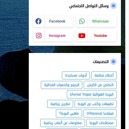
وسائل التواصل الاجتماعي
Facebook
Whatsapp
Instagram
Youtube
التصنيفات
أخطاء شائعة
أدوات مساعدة
التخلص من الكرش
الرجيم والحميات الغذائية
اليوجا الهوائية (Aerial Yoga)
تطبيقات وكتب عن اليوجا
تمارين رياضية
فينياسا (Vinyasa)
ماهى اليوجا؟
مصطلحات اليوجا
معلومات عن ألعاب رياضية