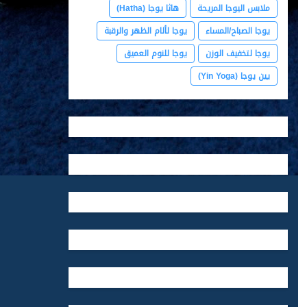
ملابس اليوجا المريحة
هاثا يوجا (Hatha)
يوجا الصباح/المساء
يوجا لألام الظهر والرقبة
يوجا لتخفيف الوزن
يوجا للنوم العميق
يين يوجا (Yin Yoga)